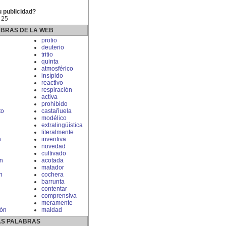
u publicidad?
 25
ABRAS DE LA WEB
n
protio
deuterio
tritio
quinta
atmosférico
insípido
reactivo
respiración
activa
prohibido
to
castañuela
modélico
extralingüística
literalmente
n
inventiva
novedad
cultivado
n
acotada
matador
n
cochera
barrunta
contentar
comprensiva
meramente
ión
maldad
S PALABRAS