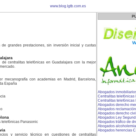
www.blog.lgtb.com.es
P
es de grandes prestaciones, sin inversión inicial y cuotas
alajara
n de centralitas telefónicas en Guadalajara con la mejor
l mercado.
er mecanografía con academias en Madrid, Barcelona,
toda España
Abogados inmobiliario
cia
Centralitas telefónicas
Centralitas telefónicas
Abogados derecho merca
do
Abogados reclamación
Abogados derecho civil
elona
Abogados Ley Segunda
as telefónicas Panasonic
Abogados tráfico de d
Abogados alcoholemia
via
Abogados herencias 
ios y servicio técnico en cuestiones de centralitas