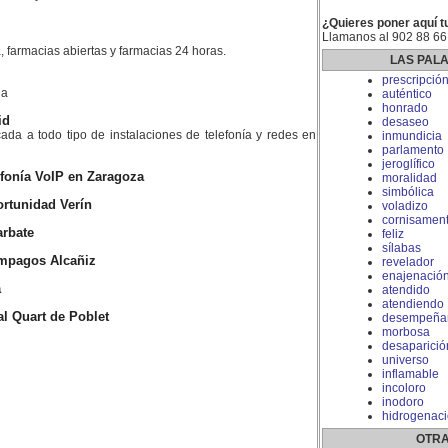
¿Quieres poner aquí t
Llamanos al 902 88 66
, farmacias abiertas y farmacias 24 horas.
LAS PAL
prescripció
la
auténtico
honrado
id
desaseo
da a todo tipo de instalaciones de telefonía y redes en
inmundicia
parlamento
jeroglífico
lefonía VoIP en Zaragoza
moralidad
simbólica
rtunidad Verín
voladizo
cornisamen
arbate
feliz
sílabas
mpagos Alcañiz
revelador
enajenació
a
atendido
atendiendo
l Quart de Poblet
desempeña
morbosa
desaparició
universo
inflamable
incoloro
inodoro
hidrogenac
OTRA