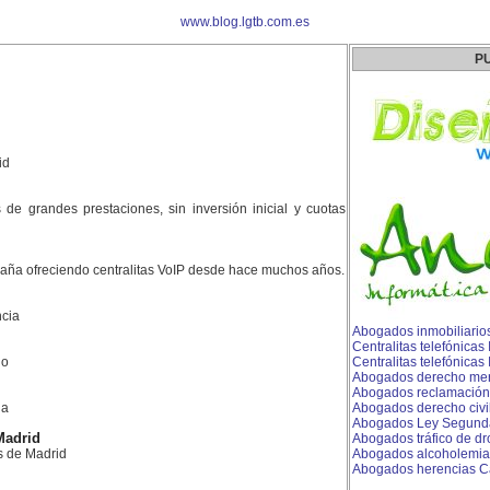
www.blog.lgtb.com.es
P
id
es de grandes prestaciones, sin inversión inicial y cuotas
aña ofreciendo centralitas VoIP desde hace muchos años.
cia
Abogados inmobiliario
Centralitas telefónicas
do
Centralitas telefónicas
Abogados derecho merca
Abogados reclamación
la
Abogados derecho civil
Abogados Ley Segunda
Madrid
Abogados tráfico de d
s de Madrid
Abogados alcoholemia
Abogados herencias 