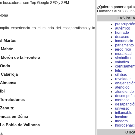
 en buscadores con Top Google SEO y SEM
¿Quieres poner aquí t
Llamanos al 902 88 66
elona
LAS PAL
prescripció
plia experiencia en el mundo del escaparatismo y la
auténtico
honrado
desaseo
l Martos
inmundicia
parlamento
en Mahón
jeroglífico
moralidad
n Morón de la Frontera
simbólica
voladizo
n Onda
cornisamen
feliz
 Catarroja
sílabas
revelador
n Almansa
enajenació
atendido
Ibi
atendiendo
desempeña
 Torrelodones
morbosa
desaparició
 Zarautz
universo
inflamable
ónicas en Dénia
incoloro
inodoro
 La Pobla de Vallbona
hidrogenac
OTRA
ña