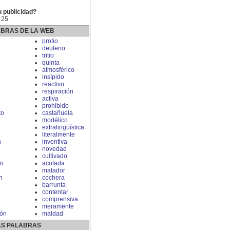
u publicidad?
 25
ABRAS DE LA WEB
n
protio
deuterio
tritio
quinta
atmosférico
insípido
reactivo
respiración
activa
prohibido
to
castañuela
modélico
extralingüística
literalmente
n
inventiva
novedad
cultivado
n
acotada
matador
n
cochera
barrunta
contentar
comprensiva
meramente
ión
maldad
S PALABRAS