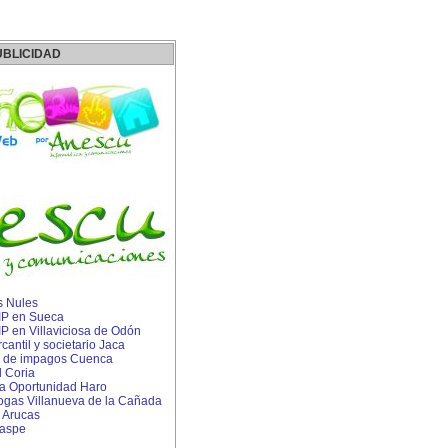
UBLICIDAD
s Nules
 IP en Sueca
 IP en Villaviciosa de Odón
ntil y societario Jaca
 de impagos Cuenca
 Coria
 Oportunidad Haro
rogas Villanueva de la Cañada
 Arucas
Caspe