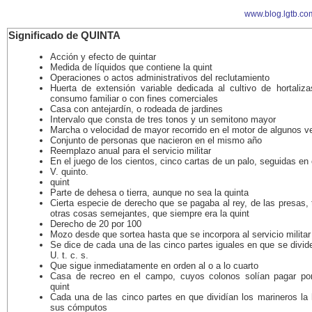
www.blog.lgtb.co
Significado de QUINTA
Acción y efecto de quintar
Medida de líquidos que contiene la quint
Operaciones o actos administrativos del reclutamiento
Huerta de extensión variable dedicada al cultivo de hortaliza
consumo familiar o con fines comerciales
Casa con antejardín, o rodeada de jardines
Intervalo que consta de tres tonos y un semitono mayor
Marcha o velocidad de mayor recorrido en el motor de algunos v
Conjunto de personas que nacieron en el mismo año
Reemplazo anual para el servicio militar
En el juego de los cientos, cinco cartas de un palo, seguidas en
V. quinto.
quint
Parte de dehesa o tierra, aunque no sea la quinta
Cierta especie de derecho que se pagaba al rey, de las presas,
otras cosas semejantes, que siempre era la quint
Derecho de 20 por 100
Mozo desde que sortea hasta que se incorpora al servicio militar
Se dice de cada una de las cinco partes iguales en que se divid
U. t. c. s.
Que sigue inmediatamente en orden al o a lo cuarto
Casa de recreo en el campo, cuyos colonos solían pagar por
quint
Cada una de las cinco partes en que dividían los marineros la 
sus cómputos