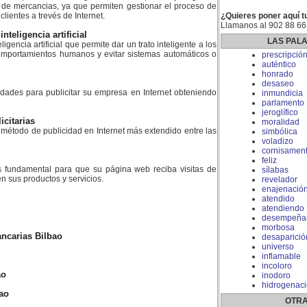
 de mercancias, ya que permiten gestionar el proceso de
lientes a trevés de Internet.
¿Quieres poner aquí t
Llamanos al 902 88 66
teligencia artificial
LAS PAL
gencia artificial que permite dar un trato inteligente a los
comportamientos humanos y evitar sistemas automáticos o
prescripció
auténtico
honrado
desaseo
dades para publicitar su empresa en Internet obteniendo
inmundicia
parlamento
jeroglífico
citarias
moralidad
 método de publicidad en Internet más extendido entre las
simbólica
voladizo
cornisamen
feliz
 fundamental para que su página web reciba visitas de
sílabas
n sus productos y servicios.
revelador
enajenació
atendido
atendiendo
desempeña
morbosa
ncarias Bilbao
desaparició
universo
inflamable
incoloro
ao
inodoro
hidrogenac
ao
OTRA