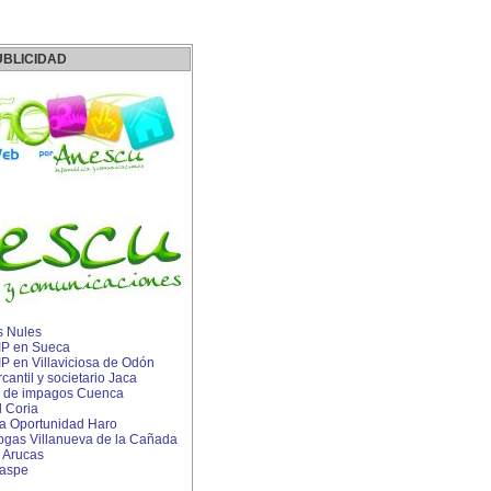
UBLICIDAD
s Nules
 IP en Sueca
 IP en Villaviciosa de Odón
ntil y societario Jaca
 de impagos Cuenca
 Coria
 Oportunidad Haro
rogas Villanueva de la Cañada
 Arucas
Caspe