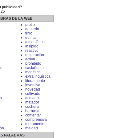
u publicidad?
 25
ABRAS DE LA WEB
n
protio
deuterio
tritio
quinta
atmosférico
insípido
reactivo
respiración
activa
prohibido
to
castañuela
modélico
extralingüística
literalmente
n
inventiva
novedad
cultivado
n
acotada
matador
n
cochera
barrunta
contentar
comprensiva
meramente
ión
maldad
S PALABRAS