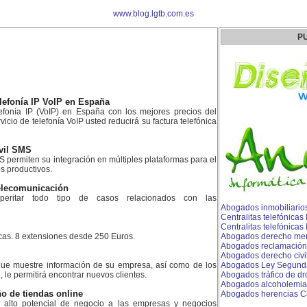
www.blog.lgtb.com.es
P
lefonía IP VoIP en España
fonía IP (VoIP) en España con los mejores precios del
icio de telefonía VoIP usted reducirá su factura telefónica
vil SMS
 permiten su integración en múltiples plataformas para el
s productivos.
telecomunicación
peritar todo tipo de casos relacionados con las
Abogados inmobiliario
Centralitas telefónicas
Centralitas telefónicas
icas. 8 extensiones desde 250 Euros.
Abogados derecho merca
Abogados reclamación
Abogados derecho civil
ue muestre información de su empresa, así como de los
Abogados Ley Segunda
, le permitirá encontrar nuevos clientes.
Abogados tráfico de d
Abogados alcoholemia
o de tiendas online
Abogados herencias 
n alto potencial de negocio a las empresas y negocios