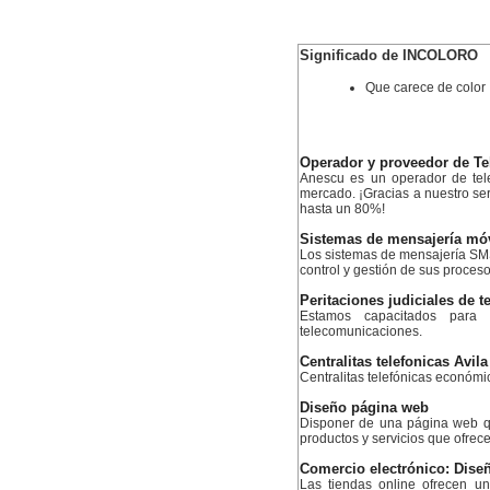
Significado de INCOLORO
Que carece de color
Operador y proveedor de Te
Anescu es un operador de tele
mercado. ¡Gracias a nuestro serv
hasta un 80%!
Sistemas de mensajería mó
Los sistemas de mensajería SMS
control y gestión de sus proceso
Peritaciones judiciales de 
Estamos capacitados para 
telecomunicaciones.
Centralitas telefonicas Avila
Centralitas telefónicas económ
Diseño página web
Disponer de una página web q
productos y servicios que ofrece
Comercio electrónico: Diseñ
Las tiendas online ofrecen u