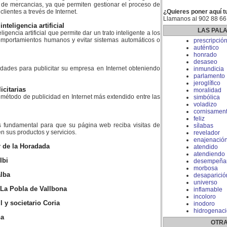
 de mercancias, ya que permiten gestionar el proceso de
lientes a trevés de Internet.
¿Quieres poner aquí t
Llamanos al 902 88 66
teligencia artificial
LAS PAL
gencia artificial que permite dar un trato inteligente a los
comportamientos humanos y evitar sistemas automáticos o
prescripció
auténtico
honrado
desaseo
dades para publicitar su empresa en Internet obteniendo
inmundicia
parlamento
jeroglífico
citarias
moralidad
 método de publicidad en Internet más extendido entre las
simbólica
voladizo
cornisamen
feliz
 fundamental para que su página web reciba visitas de
sílabas
n sus productos y servicios.
revelador
enajenació
ar de la Horadada
atendido
atendiendo
Ibi
desempeña
morbosa
alba
desaparició
universo
 La Pobla de Vallbona
inflamable
incoloro
 y societario Coria
inodoro
hidrogenac
ña
OTRA