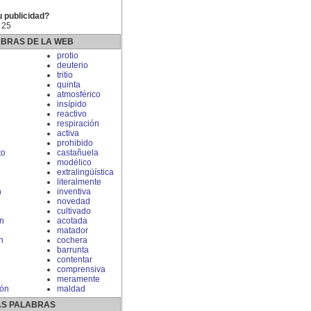
u publicidad?
 25
ABRAS DE LA WEB
n
protio
deuterio
tritio
quinta
atmosférico
insípido
reactivo
respiración
activa
prohibido
to
castañuela
modélico
extralingüística
literalmente
n
inventiva
novedad
cultivado
n
acotada
matador
n
cochera
barrunta
contentar
comprensiva
meramente
ión
maldad
S PALABRAS