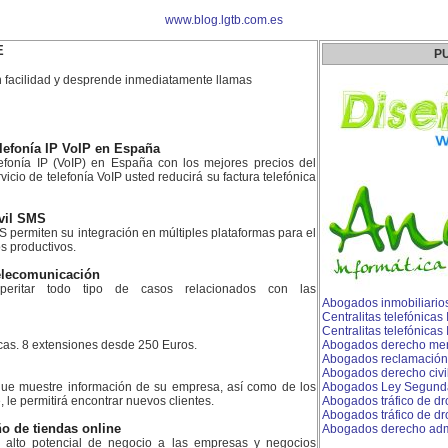
www.blog.lgtb.com.es
E
P
 facilidad y desprende inmediatamente llamas
lefonía IP VoIP en España
fonía IP (VoIP) en España con los mejores precios del
icio de telefonía VoIP usted reducirá su factura telefónica
vil SMS
 permiten su integración en múltiples plataformas para el
s productivos.
telecomunicación
peritar todo tipo de casos relacionados con las
Abogados inmobiliario
Centralitas telefónicas
Centralitas telefónicas
icas. 8 extensiones desde 250 Euros.
Abogados derecho merca
Abogados reclamación
Abogados derecho civil
ue muestre información de su empresa, así como de los
Abogados Ley Segunda
, le permitirá encontrar nuevos clientes.
Abogados tráfico de d
Abogados tráfico de d
o de tiendas online
Abogados derecho admin
n alto potencial de negocio a las empresas y negocios