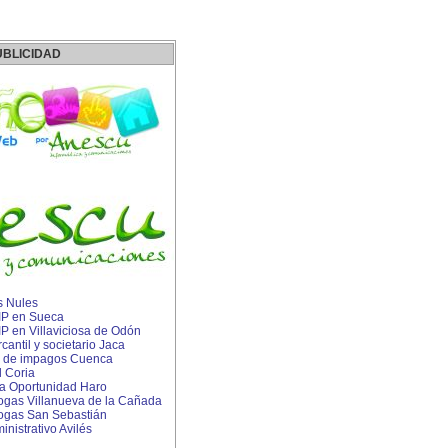
UBLICIDAD
s Nules
 IP en Sueca
 IP en Villaviciosa de Odón
ntil y societario Jaca
 de impagos Cuenca
 Coria
 Oportunidad Haro
rogas Villanueva de la Cañada
rogas San Sebastián
istrativo Avilés