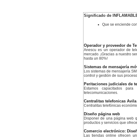
Significado de INFLAMABL
Que se enciende con
Operador y proveedor de Te
Anescu es un operador de tele
mercado. ¡Gracias a nuestro serv
hasta un 80%!
Sistemas de mensajería mó
Los sistemas de mensajería SMS
control y gestión de sus proceso
Peritaciones judiciales de 
Estamos capacitados para 
telecomunicaciones.
Centralitas telefonicas Avila
Centralitas telefónicas económ
Diseño página web
Disponer de una página web q
productos y servicios que ofrece
Comercio electrónico: Diseñ
Las tiendas online ofrecen u